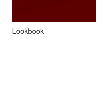
Lookbook
Descubra
Descubra
Feito por medida
Descubra
Descubra
A NOSSA
COLEÇÃO
Novo
Novo