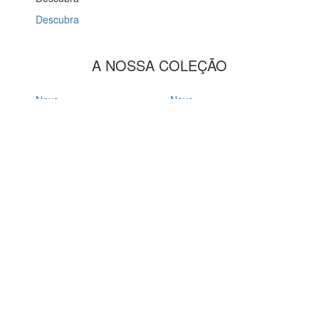
Descubra
A NOSSA
COLEÇÃO
Novo
Novo
SIMPLE MINI
FLUID FLOW
140€
95€
Novo
Novo
LIMITED SKIRT
SHIFT BLAZER
165€
235€
Novo
Novo
SHIRT Nº1
PAJAMA PANTS
90€
65€