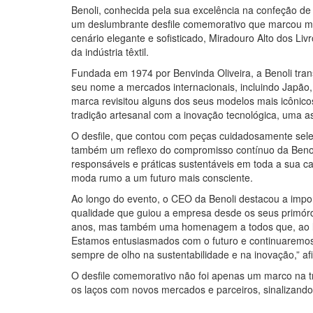
Benoli, conhecida pela sua excelência na confeção de
um deslumbrante desfile comemorativo que marcou mei
cenário elegante e sofisticado, Miradouro Alto dos Livr
da indústria têxtil.
Fundada em 1974 por Benvinda Oliveira, a Benoli tra
seu nome a mercados internacionais, incluindo Japão,
marca revisitou alguns dos seus modelos mais icônic
tradição artesanal com a inovação tecnológica, uma 
O desfile, que contou com peças cuidadosamente selec
também um reflexo do compromisso contínuo da Benoli
responsáveis e práticas sustentáveis em toda a sua c
moda rumo a um futuro mais consciente.
Ao longo do evento, o CEO da Benoli destacou a impo
qualidade que guiou a empresa desde os seus primórd
anos, mas também uma homenagem a todos que, ao lon
Estamos entusiasmados com o futuro e continuaremos 
sempre de olho na sustentabilidade e na inovação,” af
O desfile comemorativo não foi apenas um marco na t
os laços com novos mercados e parceiros, sinalizand