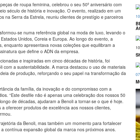
 peças de roupa feminina, celebrou o seu 50º aniversário com
o século de história e inovação. O evento, realizado em um
10
os na Serra da Estrela, reuniu clientes de prestígio e parceiros
B
A
nsformou-se numa referência global na moda de luxo, levando o
 Estados Unidos, Coreia e Europa. Ao longo do evento, a
os, enquanto apresentava novas coleções que equilibram a
10
assinatura que define o ADN da empresa.
S
ionadas e inspiradas em cinco décadas de história, foi
 com a sustentabilidade. A marca destacou o uso de materiais
adeia de produção, reforçando o seu papel na transformação da
07
M
rtância da família, da inovação e do compromisso com a
ios. “Este desfile não é apenas uma celebração dos nossos 50
go de décadas, ajudaram a Benoli a tornar-se o que é hoje.
a oferecer produtos de excelência aos nossos clientes,
irmou.
rajetória da Benoli, mas também um momento para fortalecer
o a contínua expansão global da marca nos próximos anos.